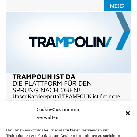
MEHR
TRAMPOLIN IST DA
DIE PLATTFORM FÜR DEN
SPRUNG NACH OBEN!
Unser Karriereportal TRAMPOLIN ist der neue
Weg, die besten Job-Perspektiven zu entdecken.
Natürlich bei MARTENS & PRAHL. Aktuelle
Cookie-Zustimmung
Stellenangebote, Informationen zu Aus- &
verwalten
Weiterbildung und mehr.
Um Ihnen ein optimales Erlebnis zu bieten, verwenden wir
MEHR
Technologien wie Cookies, um Geräteinformationen zu speichern